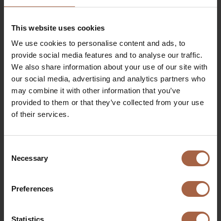
Een stukje advies van Ailton
This website uses cookies
Het advies van Ailton voor degenen die het Ebusco-
We use cookies to personalise content and ads, to
avontuur willen aangaan, is duidelijk: “Je moet een speler
provide social media features and to analyse our traffic.
zijn die weet hoe je in een team moet spelen.” Deze
We also share information about your use of our site with
vaardigheid is onmisbaar voor de rol van een Roof
our social media, advertising and analytics partners who
Assembly-technicus om samen het gemeenschappelijke
may combine it with other information that you’ve
doel te bereiken, het bouwen van elektrische bussen!
provided to them or that they’ve collected from your use
of their services.
Wil je Ailton’s collega worden? Bekijk dan de huidige
vacatures.
Consent
Necessary
Selection
Werken aan de bus van morgen?
Preferences
Statistics