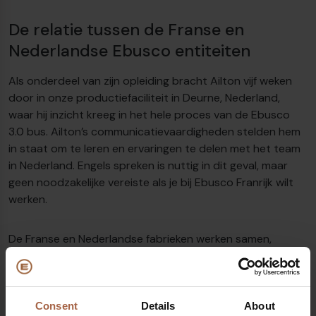
De relatie tussen de Franse en
Nederlandse Ebusco entiteiten
Als onderdeel van zijn opleiding bracht Ailton vijf weken
door in onze productiefaciliteit in Deurne, Nederland,
waar hij inzicht kreeg in het hele proces van de Ebusco
3.0 bus. Ailton’s communicatievaardigheden stelden hem
in staat om te leren en ervaringen te delen met het team
in Nederland. Engels spreken is nuttig in dit geval, maar
geen noodzakelijke vereiste als je bij Ebusco Franrijk wilt
werken.
De Franse en Nederlandse fabrieken werken samen,
wisselen inzichten uit over processen en benutten hun
respectievelijke culturele krachten. “We bundelen onze
krachten om het beste van beide werelden samen te
brengen, bijdragend aan het succes van Ebusco.”
Consent
Details
About